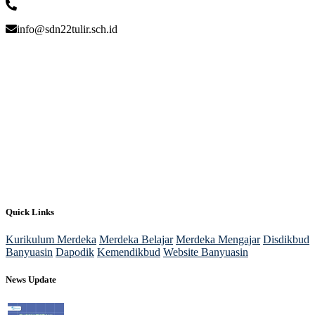
info@sdn22tulir.sch.id
Quick Links
Kurikulum Merdeka
Merdeka Belajar
Merdeka Mengajar
Disdikbud
Banyuasin
Dapodik
Kemendikbud
Website Banyuasin
News Update