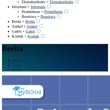
Ekstrakurikuler +
Ekstrakurikuler
Informasi +
Informasi
Pendaftaran +
Pendaftaran
Beasiswa +
Beasiswa
Berita +
Berita
Artikel +
Artikel
Galeri +
Galeri
Kontak +
Kontak
Berita
Home
Pages
Berita