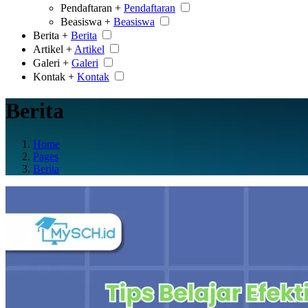
Pendaftaran +
Pendaftaran
Beasiswa +
Beasiswa
Berita +
Berita
Artikel +
Artikel
Galeri +
Galeri
Kontak +
Kontak
Berita
Home
Pages
Berita