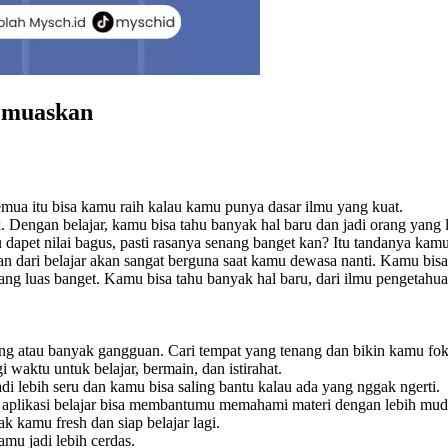
Memuaskan
 Semua itu bisa kamu raih kalau kamu punya dasar ilmu yang kuat.
Dengan belajar, kamu bisa tahu banyak hal baru dan jadi orang yang le
au dapet nilai bagus, pasti rasanya senang banget kan? Itu tandanya ka
dari belajar akan sangat berguna saat kamu dewasa nanti. Kamu bisa
ng luas banget. Kamu bisa tahu banyak hal baru, dari ilmu pengetahu
sing atau banyak gangguan. Cari tempat yang tenang dan bikin kamu fok
 waktu untuk belajar, bermain, dan istirahat.
adi lebih seru dan kamu bisa saling bantu kalau ada yang nggak ngerti.
tau aplikasi belajar bisa membantumu memahami materi dengan lebih mud
ak kamu fresh dan siap belajar lagi.
mu jadi lebih cerdas.