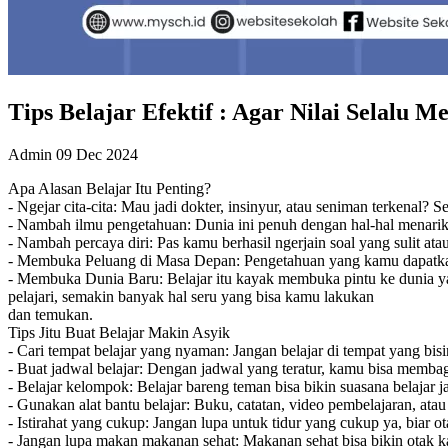
Tips Belajar Efektif : Agar Nilai Selalu 
Admin
09 Dec 2024
Apa Alasan Belajar Itu Penting?
- Ngejar cita-cita: Mau jadi dokter, insinyur, atau seniman terkenal?
- Nambah ilmu pengetahuan: Dunia ini penuh dengan hal-hal menarik. 
- Nambah percaya diri: Pas kamu berhasil ngerjain soal yang sulit at
- Membuka Peluang di Masa Depan: Pengetahuan yang kamu dapatkan 
- Membuka Dunia Baru: Belajar itu kayak membuka pintu ke dunia ya
pelajari, semakin banyak hal seru yang bisa kamu lakukan
dan temukan.
Tips Jitu Buat Belajar Makin Asyik
- Cari tempat belajar yang nyaman: Jangan belajar di tempat yang bi
- Buat jadwal belajar: Dengan jadwal yang teratur, kamu bisa membagi
- Belajar kelompok: Belajar bareng teman bisa bikin suasana belajar j
- Gunakan alat bantu belajar: Buku, catatan, video pembelajaran, a
- Istirahat yang cukup: Jangan lupa untuk tidur yang cukup ya, biar ot
- Jangan lupa makan makanan sehat: Makanan sehat bisa bikin otak ka