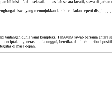
 ambil inisiatif, dan selesaikan masalah secara kreatif, siswa diajar
ghargai siswa yang menunjukkan karakter teladan seperti disiplin, juju
api tantangan dunia yang kompleks. Tanggung jawab bersama antara se
enciptakan generasi muda unggul, beretika, dan berkontribusi positi
egritas di masa depan.